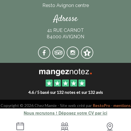
Resto Avignon centre
Adresse
41 RUE CARNOT
84000 AVIGNON
4.6 / 5 basé sur 132 notes et sur 132 avis
Copyright © 2026 Chez Mamie - Site web créé par
RestoPro
-
mentions
légales
Nous recrutons ! Déposez votre CV par ici