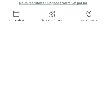
Nous recrutons ! Déposez votre CV par ici
Réservation
Repas De Groupe
Nous Trouver
Restaurant Avignon centre ville
UNE TABLE
GOURMANDE