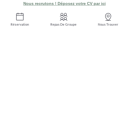
Nous recrutons ! Déposez votre CV par ici
Réservation
Repas De Groupe
Nous Trouver
Restaurant Avignon centre ville
UNE TABLE
GOURMANDE